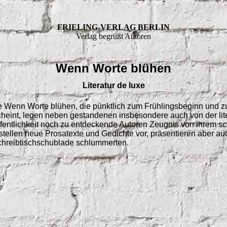
FRIELING-VERLAG BERLIN
Verlag begrüßt Autoren
Wenn Worte blühen
Literatur de luxe
ie Wenn Worte blühen, die pünktlich zum Frühlingsbeginn und zu
eint, legen neben gestandenen insbesondere auch von der lit
ffentlichkeit noch zu entdeckende Autoren Zeugnis von ihrem sch
stellen neue Prosatexte und Gedichte vor, präsentieren aber au
Schreibtischschublade schlummerten.