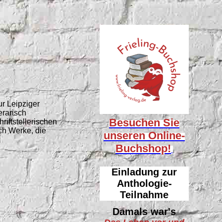
r Leipziger
erarisch
Besuchen Sie
riftstellerischen
ch Werke, die
unseren
Online-
Buchshop!
Einladung zur
Anthologie-
Teilnahme
Damals war's