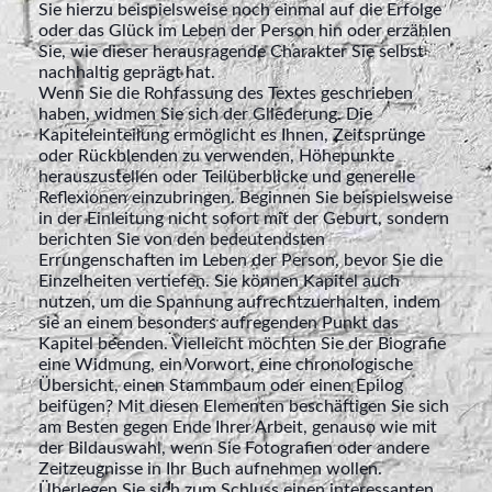
Sie hierzu beispielsweise noch einmal auf die Erfolge
oder das Glück im Leben der Person hin oder erzählen
Sie, wie dieser herausragende Charakter Sie selbst
nachhaltig geprägt hat.
Wenn Sie die Rohfassung des Textes geschrieben
haben, widmen Sie sich der Gliederung. Die
Kapiteleinteilung ermöglicht es Ihnen, Zeitsprünge
oder Rückblenden zu verwenden, Höhepunkte
herauszustellen oder Teilüberblicke und generelle
Reflexionen einzubringen. Beginnen Sie beispielsweise
in der Einleitung nicht sofort mit der Geburt, sondern
berichten Sie von den bedeutendsten
Errungenschaften im Leben der Person, bevor Sie die
Einzelheiten vertiefen. Sie können Kapitel auch
nutzen, um die Spannung aufrechtzuerhalten, indem
sie an einem besonders aufregenden Punkt das
Kapitel beenden. Vielleicht möchten Sie der Biografie
eine Widmung, ein Vorwort, eine chronologische
Übersicht, einen Stammbaum oder einen Epilog
beifügen? Mit diesen Elementen beschäftigen Sie sich
am Besten gegen Ende Ihrer Arbeit, genauso wie mit
der Bildauswahl, wenn Sie Fotografien oder andere
Zeitzeugnisse in Ihr Buch aufnehmen wollen.
Überlegen Sie sich zum Schluss einen interessanten