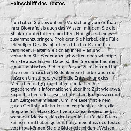
Feinschliff des Textes
Nun haben Sie sowohl eine Vorstellung vom Aufbau
Ihrer Biografie als auch das Wissen, mit dem Sie die
Struktur unterfüttern möchten. Nun gilt es beides
zusammenzubringen. Probieren Sie hierbei, eine Fülle
lebendiger Details mit übersichtlicher Klarheit zu
verbinden. Halten Sie sich an Ihren Plan und
versuchen Sie, weder abzuschweifen noch wichtige
Punkte auszulassen. Dabei sollten Sie darauf achten,
ein authentisches Bild Ihrer Person zu malen und ihr
Leben einzuhauchen. Bedenken Sie hierbei auch die
äußeren Umstände, welche die Entwicklung des
Menschen mitgeprägt haben und lassen Sie
gegebenenfalls Informationen über ihre Zeit wie etwa
zu politischen oder gesellschaftlichen Ereignissen und
zum Zeitgeist einfließen. Um Ihre Leser mit einem
guten Gefühl zurückzulassen, empfiehlt es sich, die
Biografie mit etwas Positivem abzuschließen. Selbst
wenn der Mensch, den der Leser im Laufe des Buchs
kennen- und lieben gelernt hat, am Schluss des Textes
verstirbt, können Sie die Bitterkeit mildern. Weisen