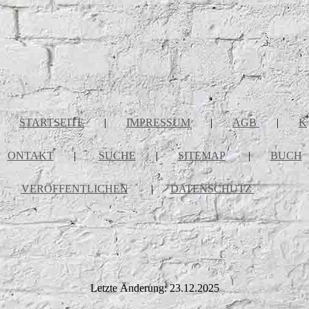
STARTSEITE
|
IMPRESSUM
|
AGB
|
K
ONTAKT
|
SUCHE
|
SITEMAP
|
BUCH
VERÖFFENTLICHEN
|
DATENSCHUTZ
Letzte Änderung: 23.12.2025