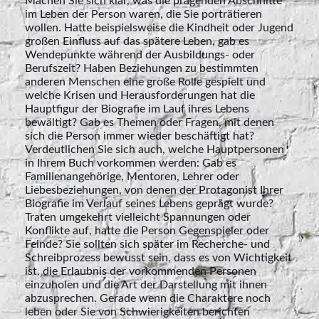
Machen Sie sich klar, was die prägenden Abschnitte
im Leben der Person waren, die Sie porträtieren
wollen. Hatte beispielsweise die Kindheit oder Jugend
großen Einfluss auf das spätere Leben, gab es
Wendepunkte während der Ausbildungs- oder
Berufszeit? Haben Beziehungen zu bestimmten
anderen Menschen eine große Rolle gespielt und
welche Krisen und Herausforderungen hat die
Hauptfigur der Biografie im Lauf ihres Lebens
bewältigt? Gab es Themen oder Fragen, mit denen
sich die Person immer wieder beschäftigt hat?
Verdeutlichen Sie sich auch, welche Hauptpersonen
in Ihrem Buch vorkommen werden: Gab es
Familienangehörige, Mentoren, Lehrer oder
Liebesbeziehungen, von denen der Protagonist Ihrer
Biografie im Verlauf seines Lebens geprägt wurde?
Traten umgekehrt vielleicht Spannungen oder
Konflikte auf, hatte die Person Gegenspieler oder
Feinde? Sie sollten sich später im Recherche- und
Schreibprozess bewusst sein, dass es von Wichtigkeit
ist, die Erlaubnis der vorkommenden Personen
einzuholen und die Art der Darstellung mit ihnen
abzusprechen. Gerade wenn die Charaktere noch
leben oder Sie von Schwierigkeiten berichten