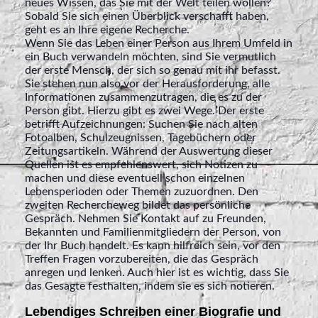
neues Wissen, das Sie mit der Welt teilen wollen?
Sobald Sie sich einen Überblick verschafft haben,
geht es an Ihre eigene Recherche.
Wenn Sie das Leben einer Person aus Ihrem Umfeld in
ein Buch verwandeln möchten, sind Sie vermutlich
der erste Mensch, der sich so genau mit ihr befasst.
Sie stehen nun also vor der Herausforderung, alle
Informationen zusammenzutragen, die es zu der
Person gibt. Hierzu gibt es zwei Wege. Der erste
betrifft Aufzeichnungen: Suchen Sie nach alten
Fotoalben, Schulzeugnissen, Tagebüchern oder
Zeitungsartikeln. Während der Auswertung dieser
Quellen ist es empfehlenswert, sich Notizen zu
machen und diese eventuell schon einzelnen
Lebensperioden oder Themen zuzuordnen. Den
zweiten Rechercheweg bildet das persönliche
Gespräch. Nehmen Sie Kontakt auf zu Freunden,
Bekannten und Familienmitgliedern der Person, von
der Ihr Buch handelt. Es kann hilfreich sein, vor den
Treffen Fragen vorzubereiten, die das Gespräch
anregen und lenken. Auch hier ist es wichtig, dass Sie
das Gesagte festhalten, indem sie es sich notieren.
Lebendiges Schreiben einer Biografie und