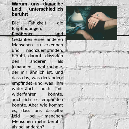
Warum uns dasselbe
Leid unterschiedlich
berührt
Die Fähigkeit, die
Empfindungen,
Emotionen und
Gedanken eines anderen
Menschen zu erkennen
und nachzuempfinden,
beruht darauf, dass ich
den anderen als
jemanden wahrnehme,
der mir ähnlich ist, und
dass das, was der andere
empfindet und was ihm
widerfährt, auch mir
widerfahren könnte,
auch ich es empfinden
könnte. Aber wie kommt
es, dass uns dasselbe
Leid bei manchen
Menschen mehr berührt
als bei anderen?