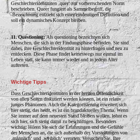
Geschlechteridentitäten ‚quer‘ zur vorherrschenden Norm
beschrieben. Queer fungiert als Sammelbegriff, die
Bezeichnung entzieht sich einer eindeutigen Definition und
soll ein dynamisches Konzept bleiben.
11. Questioning:
Als questioning bezeichnen sich
Menschen, die sich in der Findungsphase befinden. Sie sind
dabei, ihre Geschlechteridentität zu hinterfragen und neu zu
entdecken. Diese Phase findet keineswegs nur einmal im
Leben statt, sie kann immer
wieder
und in jedem Alter
auftreten.
Wichtige Tipps
Dass Geschlechteridentitäten in der breiten Öffentlichkeit
von allen Seiten diskutiert werden können, ist ein relativ
junges Phänomen. Auch die Kategorisierung erweitert sich
hier stetig, das heißt, es ist ein brandaktuelles Thema. Wenn
Sie immer auf dem neuesten Stand bleiben wollen, lohnt es
sich hier, sich stetig damit zu beschäftigen. Besonders
wichtig: Hören Sie sich die Erfahrungen und die Gefühle
der Menschen an, die sich außerhalb der Vorstellungen von
‚männlich‘ und ‚weiblich‘ verorten. Versuchen Sie, Ihre