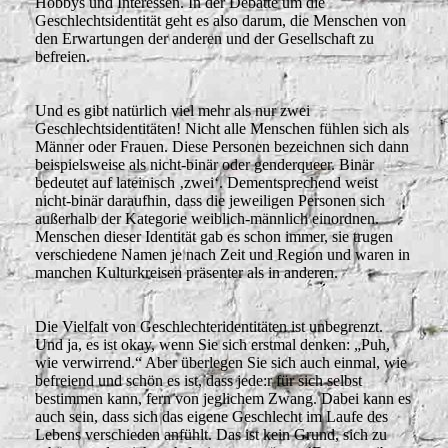
Hobbys und Interessen.
In der Debatte um die
Geschlechtsidentität geht es also darum, die Menschen von
den Erwartungen der anderen und der Gesellschaft zu
befreien.
Und es gibt natürlich viel mehr als nur zwei
Geschlechtsidentitäten! Nicht alle Menschen fühlen sich als
Männer oder Frauen. Diese Personen bezeichnen sich dann
beispielsweise als nicht-binär oder genderqueer. Binär
bedeutet auf lateinisch ‚zwei‘. Dementsprechend weist
nicht-binär daraufhin, dass die jeweiligen Personen sich
außerhalb der Kategorie weiblich-männlich einordnen.
Menschen dieser Identität gab es schon immer, sie trugen
verschiedene Namen je nach Zeit und Region und waren in
manchen Kulturkreisen präsenter als in anderen.
Die Vielfalt von Geschlechteridentitäten ist unbegrenzt.
Und ja, es ist okay, wenn Sie sich erstmal denken: „Puh,
wie verwirrend.“ Aber überlegen Sie sich auch einmal, wie
befreiend und schön es ist, dass jede:r für sich selbst
bestimmen kann, fern von jeglichem Zwang. Dabei kann es
auch sein, dass sich das eigene Geschlecht im Laufe des
Lebens verschieden anfühlt. Das ist kein Grund, sich zu