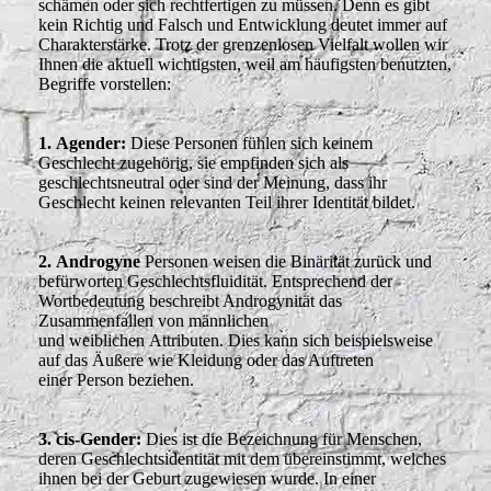
schämen oder sich rechtfertigen zu müssen. Denn es gibt
kein Richtig und Falsch und Entwicklung deutet immer auf
Charakterstärke.
Trotz der grenzenlosen Vielfalt wollen wir
Ihnen die aktuell wichtigsten, weil am häufigsten benutzten,
Begriffe vorstellen:
1.
Agender:
Diese
Personen fühlen sich keinem
Geschlecht zugehörig, sie empfinden sich als
geschlechtsneutral oder sind der Meinung, dass ihr
Geschlecht keinen relevanten Teil ihrer Identität bildet.
2.
Androgyne
Personen weisen die Binärität zurück und
befürworten Geschlechtsfluidität.
Entsprechend der
Wortbedeutung beschreibt Androgynität das
Zusammenfallen von männlichen
und
weiblichen
Attributen
. Dies kann sich beispielsweise
auf das Äußere wie Kleidung oder das Auftreten
einer
Person beziehen.
3. cis-Gender:
Dies ist die Bezeichnung für Menschen,
deren Geschlechtsidentität mit dem übereinstimmt, welches
ihnen bei der Geburt zugewiesen wurde. In einer