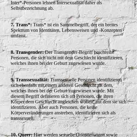
Inter*-Personen lehnen Intersexualität daher als
Selbstbezeichnung ab.
7. Trans*:
Trans* ist ein Sammelbegriff, der ein breites
Spektrum von Identitäten, Lebensweisen und -Konzepten
umfasst.
8. Transgender:
Der Transgender-Begriff beschreibt
Personen, die sich
nicht
mit dem
Geschlecht identifizieren,
welches ihnen bei der Geburt zugewiesen wurde.
9. Transsexualität:
Transsexuelle Personen identifizieren
sich ebenfalls mit einem anderen Geschlecht als dem,
welches ihnen bei der Geburt zugewiesen wurde. Mit
diesem Begriff definieren sich oft Personen
, die ihren
Körper dem Geschlecht angleichen wollen,
mit
dem sie sich
identifizieren. Aber auch Personen, die keine
Körperveränderungen anstreben, identifizieren sich
als
transsexuell.
10. Queer:
Hier werden sexuelle Orientierungen sowie