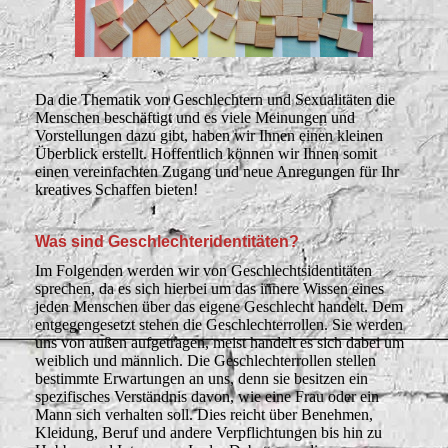
Da die Thematik von Geschlechtern und Sexualitäten die
Menschen beschäftigt und es viele Meinungen und
Vorstellungen dazu gibt, haben wir Ihnen einen kleinen
Überblick erstellt. Hoffentlich können wir Ihnen somit
einen vereinfachten Zugang und neue Anregungen für Ihr
kreatives Schaffen bieten!
Was sind Geschlechteridentitäten?
Im Folgenden werden wir von Geschlechtsidentitäten
sprechen, da es sich hierbei um das innere Wissen eines
jeden Menschen über das eigene Geschlecht handelt. Dem
entgegengesetzt stehen die Geschlechterrollen. Sie werden
uns von außen aufgetragen, meist handelt es sich dabei um
weiblich und männlich. Die Geschlechterrollen stellen
bestimmte Erwartungen an uns, denn sie besitzen ein
spezifisches Verständnis davon, wie eine Frau oder ein
Mann sich verhalten soll. Dies reicht über Benehmen,
Kleidung, Beruf und andere Verpflichtungen bis hin zu