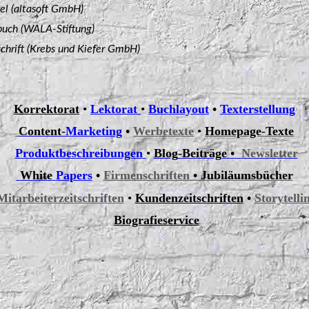
el (altasoft GmbH)
buch (WALA-Stiftung)
schrift (Krebs und Kiefer GmbH)
Korrektorat
•
Lektorat
•
Buchlayout
•
Texterstellung
Content
-
Marketing
•
Werbetexte
•
Homepage
-
Texte
Produktbeschreibungen
•
Blog
-
Beiträge
•
Newsletter
White
Papers
•
Firmenschriften
•
Jubiläumsbücher
Mitarbeiterzeitschriften
•
Kundenzeitschriften
•
Storytelli
Biografieservice