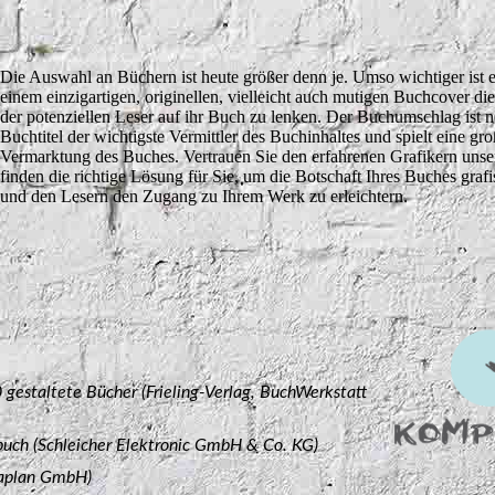
Die Auswahl an Büchern ist heute größer denn je. Umso wichtiger ist e
einem einzigartigen, originellen, vielleicht auch mutigen Buchcover d
der potenziellen Leser auf ihr Buch zu lenken. Der Buchumschlag ist
Buchtitel der wichtigste Vermittler des Buchinhaltes und spielt eine gro
Vermarktung des Buches. Vertrauen Sie den erfahrenen Grafikern unse
finden die richtige Lösung für Sie, um die Botschaft Ihres Buches grafi
und den Lesern den Zugang zu Ihrem Werk zu erleichtern.
gestaltete Bücher (Frieling-Verlag, BuchWerkstatt
uch (Schleicher
Elektronic GmbH & Co. KG)
taplan GmbH)