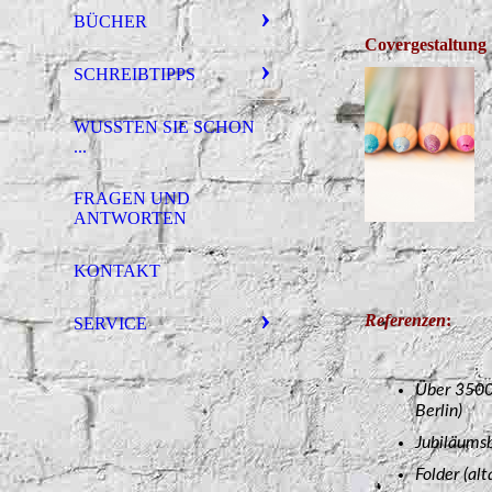
BÜCHER
Covergestaltung
SCHREIBTIPPS
WUSSTEN SIE SCHON
...
FRAGEN UND
ANTWORTEN
KONTAKT
Referenzen
:
SERVICE
Über 3500 
Berlin)
Jubiläumsb
Folder (al