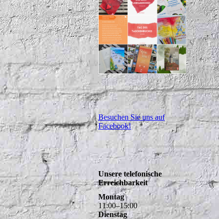
Besuchen Sie uns auf
Facebook!
Unsere telefonische
Erreichbarkeit
Montag
11
:
00
–
15
:
00
Dienstag