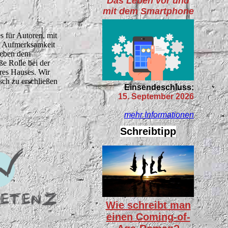
Das Leben vor und
mit dem Smartphone
s für Autoren, mit
ie Aufmerksamkeit
 neben dem
ße Rolle bei der
res Hauses. Wir
sch zu erschließen
Einsendeschluss:
15. September 2026
mehr Informationen
Schreibtipp
Wie schreibt man
einen Coming-of-