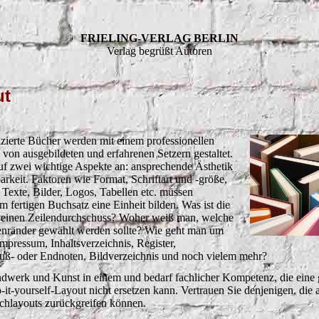
FRIELING-VERLAG BERLIN
Verlag begrüßt Autoren
ut
izierte Bücher werden mit einem professionellen
on ausgebildeten und erfahrenen Setzern gestaltet.
f zwei wichtige Aspekte an: ansprechende Ästhetik
rkeit. Faktoren wie Format, Schriftart und -größe,
 Texte, Bilder, Logos, Tabellen etc. müssen
 fertigen Buchsatz eine Einheit bilden. Was ist die
r einen Zeilendurchschuss? Woher weiß man, welche
itenränder gewählt werden sollte? Wie geht man um
Impressum, Inhaltsverzeichnis, Register,
Fuß- oder Endnoten, Bildverzeichnis und noch vielem mehr?
ndwerk und Kunst in einem und bedarf fachlicher Kompetenz, die eine 
it-yourself-Layout nicht ersetzen kann. Vertrauen Sie denjenigen, die 
chlayouts zurückgreifen können.