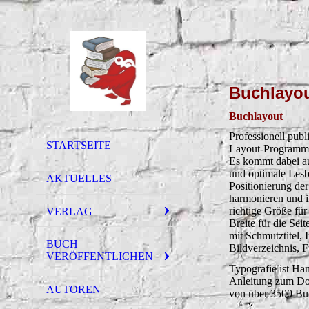
Buchlayo
Buchlayout
Professionell publ
STARTSEITE
Layout-Programm v
Es kommt dabei au
und optimale Lesba
AKTUELLES
Positionierung der
harmonieren und im
richtige Größe fü
VERLAG
Breite für die Se
mit Schmutztitel, 
BUCH
Bildverzeichnis, 
VERÖFFENTLICHEN
Typografie ist Ha
Anleitung zum Do-
AUTOREN
von über 3500 Bu