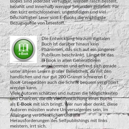
Books sind jederzeit verfügbar, werden rasch bestellt,
bezahlt und innerhalb weniger Sekunden geliefert. Für
den kurz entschlossenen, ungeduldigen und viel
beschäftigten Leser sind E-Books die wichtigste
Bezugsquelle von Lesestoff.
Die Entwicklung hin zum digitalen
Buch ist darüber hinaus kein
Phänomen, das sich auf ein jüngeres
Publikum beschränkt. Längst ist das
E-Book in allen Generationen
angekommen und erfreut sich gerade
unter älteren Lesern großer Beliebtheit, da mit den
handlichen und nur gut 200 Gramm schweren E-
Book-Lesegeräten auch die Schrift bequem vergrößert
werden kann.
Viele Autoren schätzen und nutzen die Möglichkeiten
und Chancen, die die Veröffentlichung eines Buchs
als
E-Book
mit sich bringt. Wer nun aber denkt, diese
Autoren müssten wahre Universalgenies sein, im
Alleingang veröffentlichen und alle
Herausforderungen des Selfpublishings mit links
meistern, irrt sich.