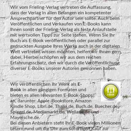
Wir vom Frieling-Verlag vertreten die Auffassung,
dass der Verlag in allen Belangen ein kompetenter
Ansprechpartner für den Autor sein sollte. Auch beim
Veröffentlichen und Verkaufen von E-Books kann
Ihnen somit der Frieling-Verlag als feste Anlaufstelle
mit wertvollen Tipps zur Seite stehen. Wenn Sie Ihr
Buch als E-Book veröffentlichen oder parallel zur
gedruckten Ausgabe Ihres Werks auch in der digitalen
Welt vertreten wissen möchten, helfen wir Ihnen gern
dabei. Hierbei schöpfen wir aus dem reichen
Erfahrungsschatz, den wir durch die Veröffentlichung
diverser E-Books unserer Autoren gewonnen haben.
Wir veröffentlichen Ihr Werk als
E-
Book
in allen gängigen Formaten und
bieten es allen relevanten E-Book-Shops
an, darunter: Apple iBookstore, Amazon
Kindle Shop, Libri.de, Thalia.de, Buch.de, Buecher.de,
Spiegel.de, Mediamarkt.de, Weiland.de und
Mayersche.de.
Bei diesen Anbietern steht Ihr E-Book vielen Millionen
Lesern rund um die Uhr zum sofortigen Kauf zur