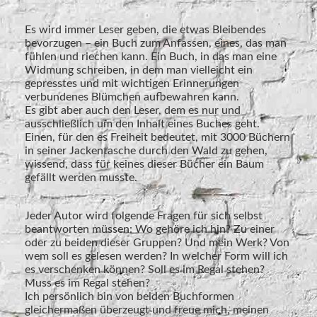
Es wird immer Leser geben, die etwas Bleibendes
bevorzugen – ein Buch zum Anfassen, eines, das man
fühlen und riechen kann. Ein Buch, in das man eine
Widmung schreiben, in dem man vielleicht ein
gepresstes und mit wichtigen Erinnerungen
verbundenes Blümchen aufbewahren kann.
Es gibt aber auch den Leser, dem es nur und
ausschließlich um den Inhalt eines Buches geht.
Einen, für den es Freiheit bedeutet, mit 3000 Büchern
in seiner Jackentasche durch den Wald zu gehen,
wissend, dass für keines dieser Bücher ein Baum
gefällt werden musste.
Jeder Autor wird folgende Fragen für sich selbst
beantworten müssen: Wo gehöre ich hin? Zu einer
oder zu beiden dieser Gruppen? Und mein Werk? Von
wem soll es gelesen werden? In welcher Form will ich
es verschenken können? Soll es im Regal stehen?
Muss es im Regal stehen?
Ich persönlich bin von beiden Buchformen
gleichermaßen überzeugt und freue mich, meinen