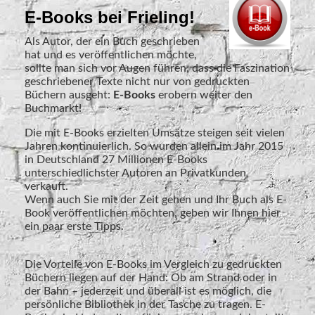
E-Books bei Frieling!
Als Autor, der ein Buch geschrieben
hat und es veröffentlichen möchte,
sollte man sich vor Augen führen, dass die Faszination
geschriebener Texte nicht nur von gedruckten
Büchern ausgeht:
E-Books
erobern weiter den
Buchmarkt!
Die mit E-Books erzielten Umsätze steigen seit vielen
Jahren kontinuierlich. So wurden allein im Jahr 2015
in Deutschland 27 Millionen E-Books
unterschiedlichster Autoren an Privatkunden
verkauft.
Wenn auch Sie mit der Zeit gehen und Ihr Buch als E-
Book veröffentlichen möchten, geben wir Ihnen hier
ein paar erste Tipps.
Die Vorteile von E-Books im Vergleich zu gedruckten
Büchern liegen auf der Hand: Ob am Strand oder in
der Bahn – jederzeit und überall ist es möglich, die
persönliche Bibliothek in der Tasche zu tragen. E-