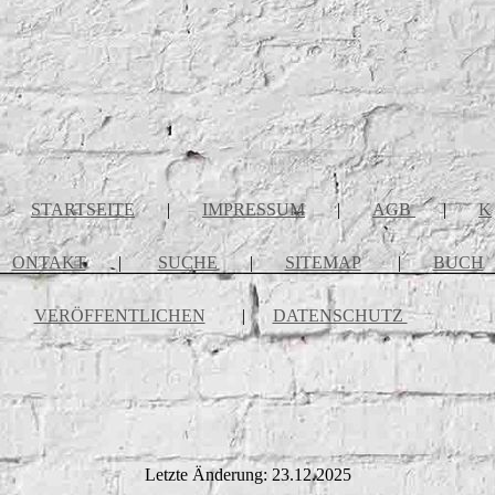
STARTSEITE
|
IMPRESSUM
|
AGB
|
K
ONTAKT
|
SUCHE
|
SITEMAP
|
BUCH
VERÖFFENTLICHEN
|
DATENSCHUTZ
Letzte Änderung: 23.12.2025