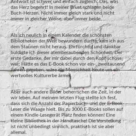
Antwort ist schwer und einfach zugleich: Das, was
das Herz begehrt! In meiner Brust schlagen beide
Buch-Herzen. Nicht immer gleich stark und nicht
immer in gleicher Weise, aber immer beide.
Als ich neulich in einem Kalender die schönsten
Bibliotheken der Welt bewundern durfte, kam ich aus
dem Staunen nicht heraus. Ehrfürchtig und dankbar
huldigte ich dieser atemberaubenden Schönheit. Der
erste Gedanke, der mir dabei durch den Kopf schoss,
war: Hätte es das E-Book schon vor ein-, zweitausend
Jahren gegeben, wäre die Menschheit heute um ein
wertvolles Kulturerbe ärmer.
Aber auch andere Bilder beherrschen die Zeit, in der
wir leben. Auf meinem letzten Flug stellte ich fest,
dass sich die Anzahl der Papierbuch- und der E-Book-
Leser die Waage hielt. Bis zu 3000 E-Books sollen auf
einem Kindle-Lesegerät Platz finden können! Eine
kleine Bibliothek in der Handtasche! Die Vorstellung
ist nicht unbedingt sinnlich, praktisch ist sie aber
allemal.