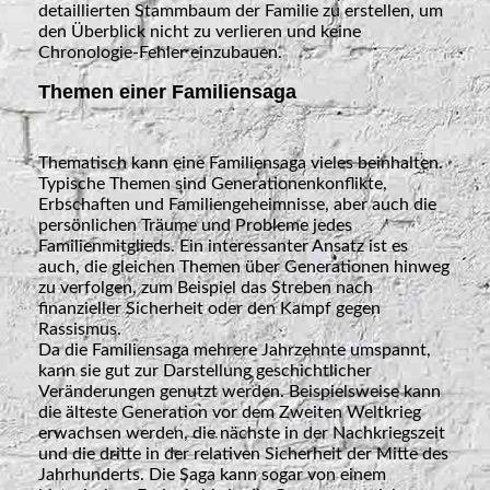
detaillierten Stammbaum der Familie zu erstellen, um
den Überblick nicht zu verlieren und keine
Chronologie-Fehler einzubauen.
Themen einer Familiensaga
Thematisch kann eine Familiensaga vieles beinhalten.
Typische Themen sind Generationenkonflikte,
Erbschaften und Familiengeheimnisse, aber auch die
persönlichen Träume und Probleme jedes
Familienmitglieds. Ein interessanter Ansatz ist es
auch, die gleichen Themen über Generationen hinweg
zu verfolgen, zum Beispiel das Streben nach
finanzieller Sicherheit oder den Kampf gegen
Rassismus.
Da die Familiensaga mehrere Jahrzehnte umspannt,
kann sie gut zur Darstellung geschichtlicher
Veränderungen genutzt werden. Beispielsweise kann
die älteste Generation vor dem Zweiten Weltkrieg
erwachsen werden, die nächste in der Nachkriegszeit
und die dritte in der relativen Sicherheit der Mitte des
Jahrhunderts. Die Saga kann sogar von einem