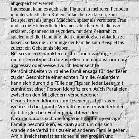
abgespeichert werden.
Interessant kann es auch sein, Figuren in mehreren Perioden
in unterschiedlichen Rollen auftauchen zu lassen, zum
Beispiel erst als junges Mädchen, später als verbitterte Frau,
und so die Hintergründe des menschlichen Verhaltens zu
erklären. Spannend ist es zudem, mit dem Zeitstrahl zu
spielen und die Handlung nicht chronologisch ablaufen zu
lassen, sodass die Ursprünge der Familie zum Beispiel bis
zuletzt ein Geheimnis bleiben.
Bei so vielen Charakteren ist es auch wichtig, sie
nicht stereotypisch darzustellen, niemand ist nur naiv,
aggressiv oder weise. Durch lebensechte
Persönlichkeiten wird eine Familiensaga für den Leser
zu der Geschichte einer echten Familie. Außerdem
kann sich durch die Fülle der Figuren jeder Leser mit
zumindest einer Person identifizieren. Auch Parallelen
zwischen den Mitgliedern verschiedener
Generationen können zum Lesegenuss beitragen,
wenn sich bestimmte Verhaltensmuster wiederholen
und die gleichen Fehler gemacht werden.
Natürlich muss sich die Saga nicht auf eine einzige
Familie beschränken, es kann auch um das sich
wandelnde Verhältnis zu einer anderen Familie gehen.
Am hilfreichsten ist es sicher, einen großen und