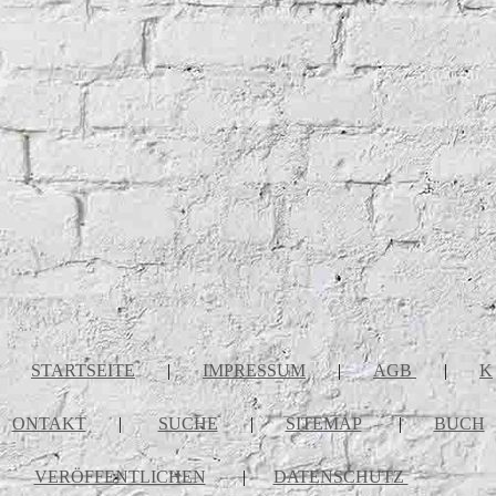
STARTSEITE
|
IMPRESSUM
|
AGB
|
K
ONTAKT
|
SUCHE
|
SITEMAP
|
BUCH
VERÖFFENTLICHEN
|
DATENSCHUTZ