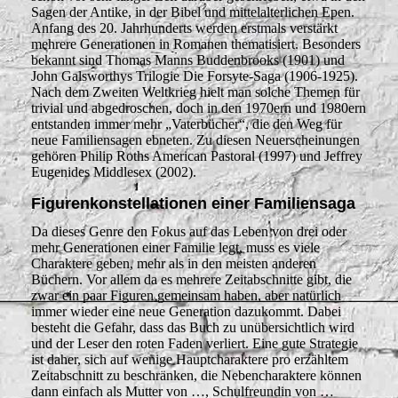
Sagen der Antike, in der Bibel und mittelalterlichen Epen.
Anfang des 20. Jahrhunderts werden erstmals verstärkt
mehrere Generationen in Romanen thematisiert. Besonders
bekannt sind Thomas Manns Buddenbrooks (1901) und
John Galsworthys Trilogie Die Forsyte-Saga (1906-1925).
Nach dem Zweiten Weltkrieg hielt man solche Themen für
trivial und abgedroschen, doch in den 1970ern und 1980ern
entstanden immer mehr „Vaterbücher“, die den Weg für
neue Familiensagen ebneten. Zu diesen Neuerscheinungen
gehören Philip Roths American Pastoral (1997) und Jeffrey
Eugenides Middlesex (2002).
Figurenkonstellationen einer Familiensaga
Da dieses Genre den Fokus auf das Leben von drei oder
mehr Generationen einer Familie legt, muss es viele
Charaktere geben, mehr als in den meisten anderen
Büchern. Vor allem da es mehrere Zeitabschnitte gibt, die
zwar ein paar Figuren gemeinsam haben, aber natürlich
immer wieder eine neue Generation dazukommt. Dabei
besteht die Gefahr, dass das Buch zu unübersichtlich wird
und der Leser den roten Faden verliert. Eine gute Strategie
ist daher, sich auf wenige Hauptcharaktere pro erzähltem
Zeitabschnitt zu beschränken, die Nebencharaktere können
dann einfach als Mutter von …, Schulfreundin von …