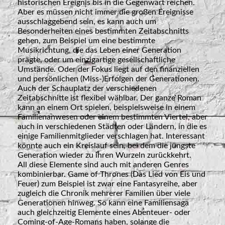
historischen Ereignis bis in die Gegenwart reichen.
Aber es müssen nicht immer die großen Ereignisse
ausschlaggebend sein, es kann auch um
Besonderheiten eines bestimmten Zeitabschnitts
gehen, zum Beispiel um eine bestimmte
Musikrichtung, die das Leben einer Generation
prägte, oder um einzigartige gesellschaftliche
Umstände. Oder der Fokus liegt auf den finanziellen
und persönlichen (Miss-)Erfolgen der Generationen.
Auch der Schauplatz der verschiedenen
Zeitabschnitte ist flexibel wählbar. Der ganze Roman
kann an einem Ort spielen, beispielsweise in einem
Familienanwesen oder einem bestimmten Viertel, aber
auch in verschiedenen Städten oder Ländern, in die es
einige Familienmitglieder verschlagen hat. Interessant
könnte auch ein Kreislauf sein, bei dem die jüngste
Generation wieder zu ihren Wurzeln zurückkehrt.
All diese Elemente sind auch mit anderen Genres
kombinierbar. Game of Thrones (Das Lied von Eis und
Feuer) zum Beispiel ist zwar eine Fantasyreihe, aber
zugleich die Chronik mehrerer Familien über viele
Generationen hinweg. So kann eine Familiensaga
auch gleichzeitig Elemente eines Abenteuer- oder
Coming-of-Age-Romans haben, solange die